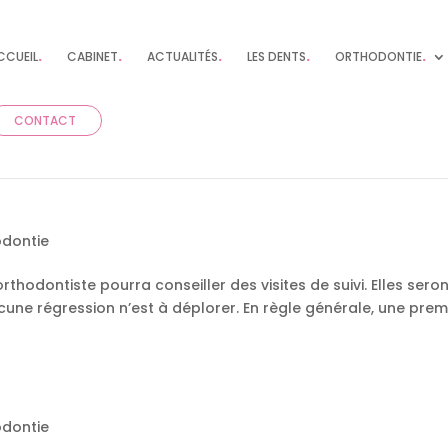
CCUEIL
.
CABINET
.
ACTUALITÉS
.
LES DENTS
.
ORTHODONTIE
.
CONTACT
odontie
hodontiste pourra conseiller des visites de suivi. Elles seront
une régression n’est à déplorer. En règle générale, une premiè
odontie