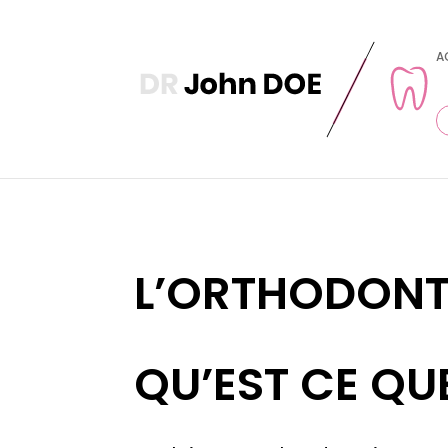
A
L’ORTHODONTI
QU’EST CE QUE