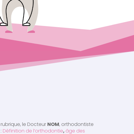
ubrique, le Docteur
NOM
, orthodontiste
 :
Définition de l’orthodontie
,
âge des