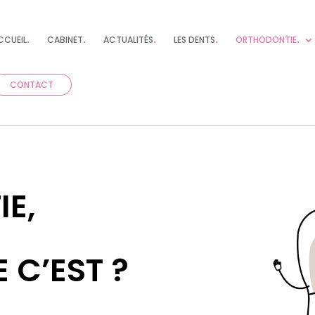
CCUEIL
.
CABINET
.
ACTUALITÉS
.
LES DENTS
.
ORTHODONTIE
.
CONTACT
E,
 C’EST ?