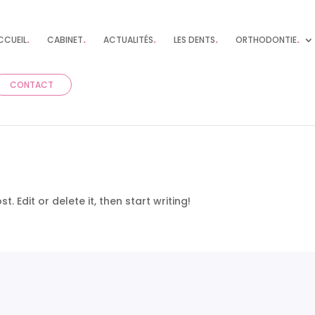
CCUEIL
.
CABINET
.
ACTUALITÉS
.
LES DENTS
.
ORTHODONTIE
.
CONTACT
. Edit or delete it, then start writing!